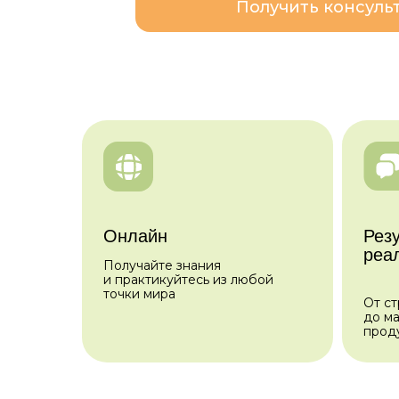
Получить консуль
Онлайн
Рез
реа
Получайте знания
и практикуйтесь из любой
точки мира
От ст
до м
прод