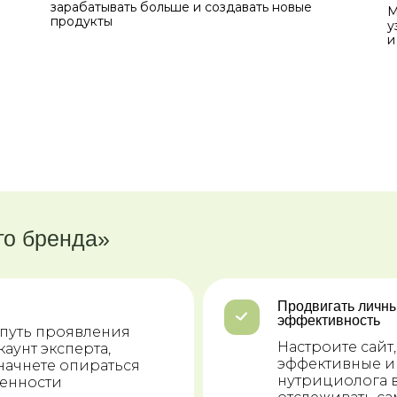
зарабатывать больше и создавать новые
М
продукты
у
и
го бренда»
Продвигать личны
эффективность
путь проявления
Настроите сайт,
каунт эксперта,
эффективные и
начнете опираться
нутрициолога в
ценности