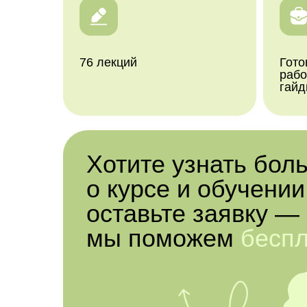
76 лекций
Гото
рабо
гай
Хотите узнать бол
о курсе и обучении
оставьте заявку —
мы поможем
бесп
80
210 часов лекций
4 кон
уроков
Программа обучен
месяцев