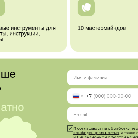
вые инструменты для
10 мастермайндов
ты, инструкции,
ды
ьше
,
+7
латно
сультации
ия — 9
Я
соглашаюсь на обработку пер
конфиденциальностью
, а также
и
Лицензионной офертой на ис