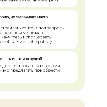
амые важные онлайн-метрики
орию, не затрачивая много
одстраивать контент под запросы
ишете посты, снимете
 научитесь использовать
бы облегчить себе работу
е с клиентом покупкой
бодно пользоваться готовыми
тично предлагать приобрести