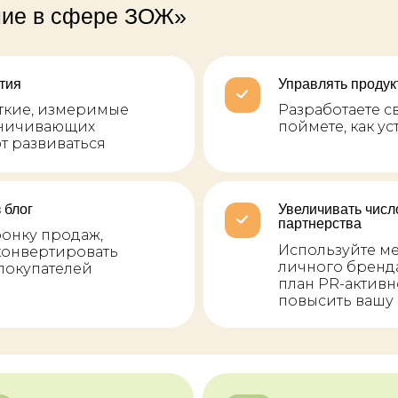
ние в сфере ЗОЖ»
тия
Управлять продук
еткие, измеримые
Разработаете с
раничивающих
поймете, как у
т развиваться
 блог
Увеличивать числ
партнерства
онку продаж,
Используйте м
конвертировать
личного бренда
покупателей
план PR-активн
повысить вашу