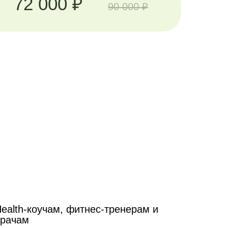
72 000 ₽
90 000 ₽
ealth-коучам, фитнес-тренерам и
врачам