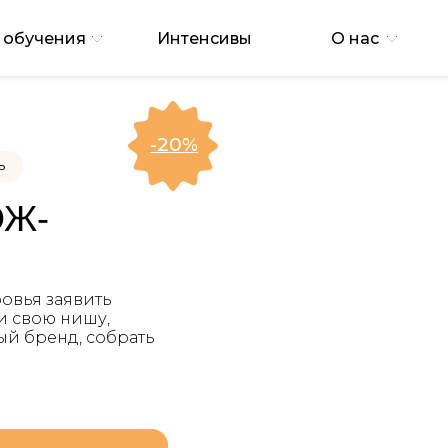
 обучения
Интенсивы
О нас
-20%
ь
ОЖ-
ровья заявить
и свою нишу,
ый бренд, собрать