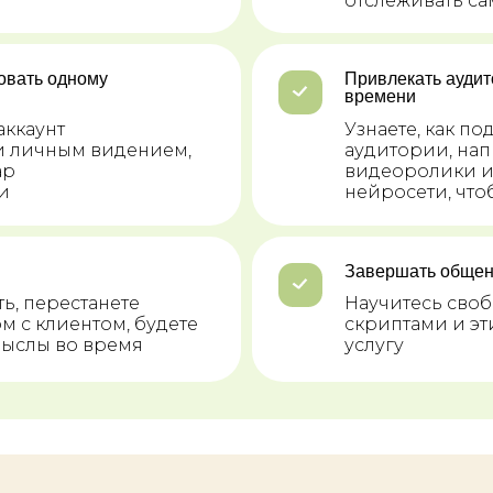
отслеживать с
овать одному
Привлекать аудит
времени
аккаунт
Узнаете, как п
 и личным видением,
аудитории, нап
ар
видеоролики и
и
нейросети, что
Завершать общени
ь, перестанете
Научитесь сво
м с клиентом, будете
скриптами и э
мыслы во время
услугу