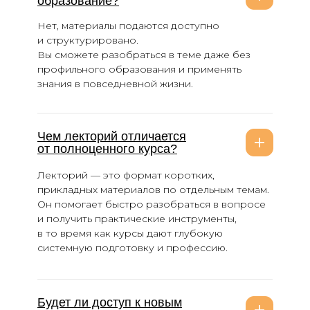
образование?
Нет, материалы подаются доступно
и структурировано.
Вы сможете разобраться в теме даже без
Лицензия на образовательную деятельность
профильного образования и применять
№ Л035-01298-77/00179847 от 15.02.2021
знания в повседневной жизни.
Политика обработки персональных данных
Пользовательское соглашение
Чем лекторий отличается
Согласие на обработку персональных данных
от полноценного курса?
Согласие на рекламную рассылку
Лекторий — это формат коротких,
Лицензия на использование программного
обеспечения
прикладных материалов по отдельным темам.
Он помогает быстро разобраться в вопросе
© МИИН, 2026
и получить практические инструменты,
в то время как курсы дают глубокую
системную подготовку и профессию.
Будет ли доступ к новым