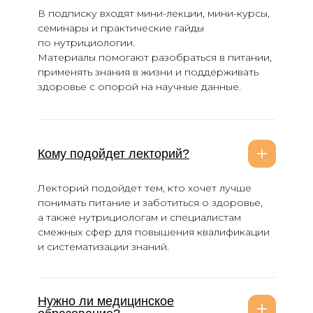
В подписку входят мини-лекции, мини-курсы,
pr@miin.ru
семинары и практические гайды
партнёры и СМИ
по нутрициологии.
Материалы помогают разобраться в питании,
применять знания в жизни и поддерживать
Программы обучения
здоровье с опорой на научные данные.
Интенсивы
Блог
Об институте
Кому подойдет лекторий?
О нас
Контакты
Лекторий подойдет тем, кто хочет лучше
Партнерская программа
понимать питание и заботиться о здоровье,
а также нутрициологам и специалистам
Реферальная программа
смежных сфер для повышения квалификации
Сведения об организации
и систематизации знаний.
Информация об IT деятельности
Об обучающей платформе
Нужно ли медицинское