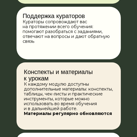
Вы научитесь:
Поддержка кураторов
Кураторы сопровождают вас
Оценивать состояние
на протяжении всего обучения:
ресурсов работы
помогают разобраться с заданиями,
гормональной системы
отвечают на вопросы и дают обратную
связь
Составлять
персонализированные схемы
поддержки клиентов
с дисбалансом на разных
уровнях гормональной
Конспекты и материалы
системы
к урокам
Модуль 3. Эндокринная
К каждому модулю доступны
система. Часть 2
дополнительные материалы: конспекты,
таблицы, чек-листы и практические
инструменты, которые можно
Вы научитесь:
использовать во время обучения
и в дальнейшей работе.
Укреплять женское и мужское
Материалы регулярно обновляются
здоровья
Составлять
персонализированные схемы