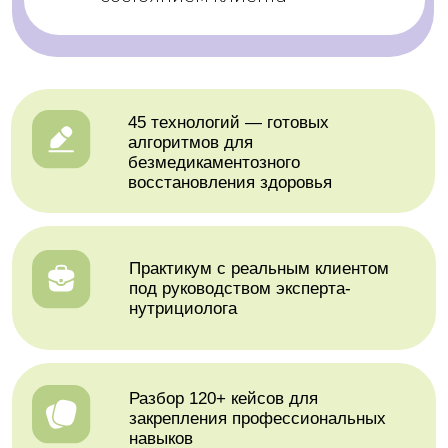
+7
Я
соглашаюсь на обработку персональных
данных
в соответствии с
политикой
конфиденциальностью
, а также соглашаюсь
с
пользовательским соглашением
и
Лицензионной офертой на использование
программного обеспечения
Соглашаюсь на получение
рекламной
рассылки
Получить консультацию