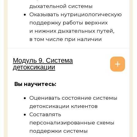
Анатомия и физиология
опорно-двигательного
аппарата
Адаптации, дисфункции
и патологии локомоторной
системы
Остеопороз
Соединительная ткань
Зубочелюстная система
3 урока по мини-курсу
«Зрительная система»
Устройство зрительной
системы
Синдром сухого глаза
Возрастные заболевания
зрительной системы