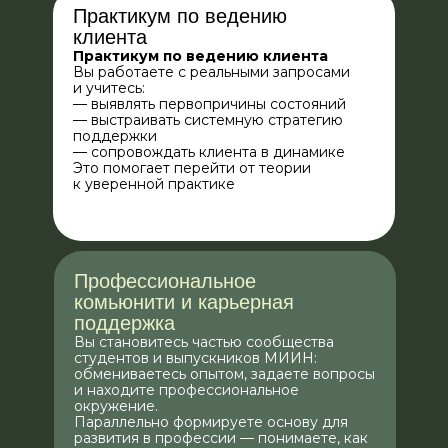
поддержки клиентов при
Практикум по ведению
наличии нарушений на уровне
клиента
репродуктивной системы, а
Практикум по ведению клиента
Вы работаете с реальными запросами
также для снижения рисков их
и учитесь:
развития
— выявлять первопричины состояний
Модуль 4. Нервная система
— выстраивать системную стратегию
поддержки
— сопровождать клиента в динамике
Это помогает перейти от теории
Вы научитесь:
к уверенной практике
Оценивать уровень стресса
и работать с синдромом
усталых надпочечников (СУН)
Профессиональное
Корректировать дисбаланс
комьюнити и карьерная
нейромедиаторов
поддержка
Проводить профилактику
Вы становитесь частью сообщества
нейродегенеративных
студентов и выпускников МИИН:
заболеваний
обмениваетесь опытом, задаете вопросы
и находите профессиональное
окружение.
Параллельно формируете основу для
Модуль 5. Иммунная
развития в профессии — понимаете, как
система