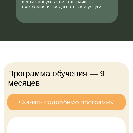
вести консультации, выстраивать
портфолио и продвигать свои услуги.
Вы научитесь:
Оценивать состояние
иммунной системы клиента
Комплексно поддерживать
работу иммунной системы для
снижения риска развития
острых и хронических
заболеваний
Модуль 6. Сердечно-
сосудистая система
Вы научитесь:
Оценивать риски возникновения
сердечно-сосудистых
заболеваний
Корректировать состояния,
связанные с нарушением работы
артериального давления