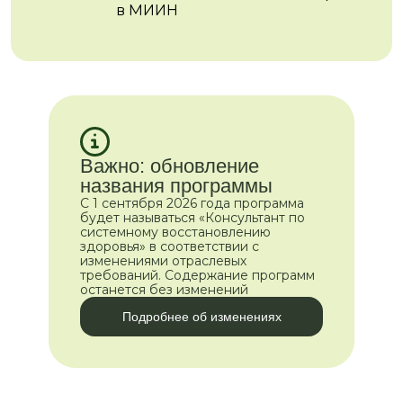
Освойте уникальную
методологию работы
с клиентом
От запроса
Важно: обновление
Вздутия, проблемы со стулом
названия программы
С 1 сентября 2026 года программа
будет называться «Консультант по
системному восстановлению
Сохранение молодости
здоровья» в соответствии с
изменениями отраслевых
требований. Содержание программ
Акне
Железодефицит
останется без изменений
Подробнее об изменениях
Лишний вес
Тревожность
Частые ОРВИ
Отеки