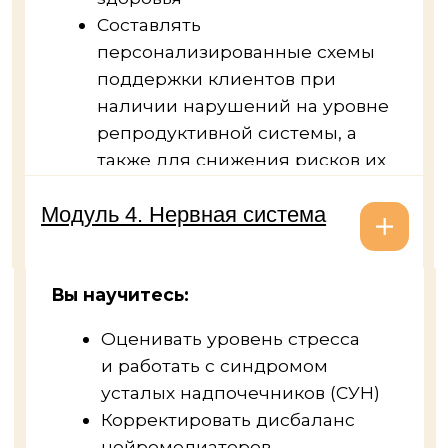
особенностей
Модуль 10. Технологии
работы с комплексными
нарушениями здоровья
Вы научитесь работать с корневой
проблемой клиента и решать
запросы, сочетающие в себе
множество причин:
Железодефицит
Сухость кожи, акне,
атопический дерматит
Вопросы поддержания
молодости организма
и антиэйдж
Болезненные менструации,
отеки
Головные боли, мигрени
Выпадение волос, себорея
Бонусные лекции
от экспертов курса
14 уроков от Карины Фомичевой