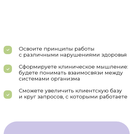
Выявлять факторы в питании
и образе жизни, которые могут
привести к ухудшению
самочувствия в будущем
Давать персонализированные
рекомендации по питанию,
образу жизни
и нутрицевтической поддержке
Формировать системное
нутрициологическое мышление:
видеть взаимосвязи между
питанием, образом жизни и
состоянием клиента