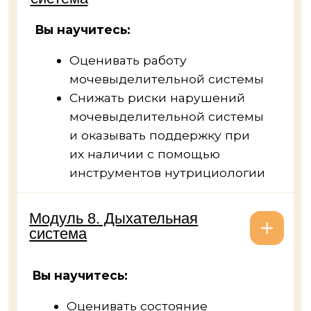
Инструментальная
диагностика: УЗИ и ФГДС
Органические кислоты
и аминокислоты
«Иммунохелс» — методология
в области иммунодиетологии,
тест Immunohealth
(иммунологический тест)
ЭЛИ-тесты
Анализ на содержание
химических элементов
Расшифровка анализа
микробиоты по Осипову
Расшифровка анализа
на метаболиты эстрогенов
Генетика. Эпигенетика.
Основы
Генетическая панель Nutrimax
5 уроков по мини-курсу «Опорно-
двигательная система»