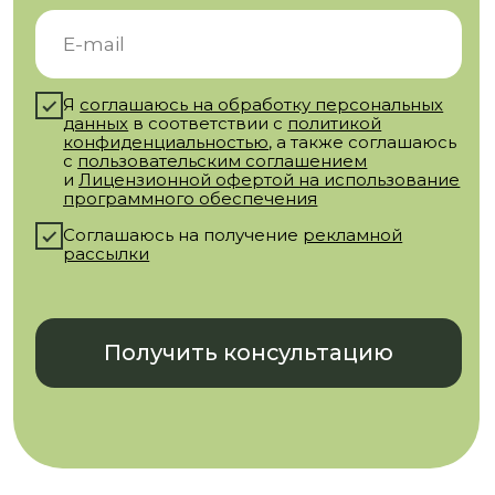
80 уроков
210 часов
4
лекций
консультации
Программа обучения — 9
месяцев