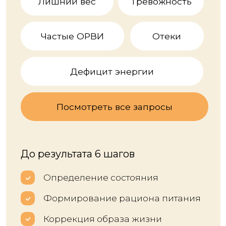
Курс для действующих
нутрициологов
Освоите принципы работы
с различными нарушениями здоровья
Сформируете клиническое мышление:
будете понимать взаимосвязи между
системами организма
Сможете увеличить клиентскую базу