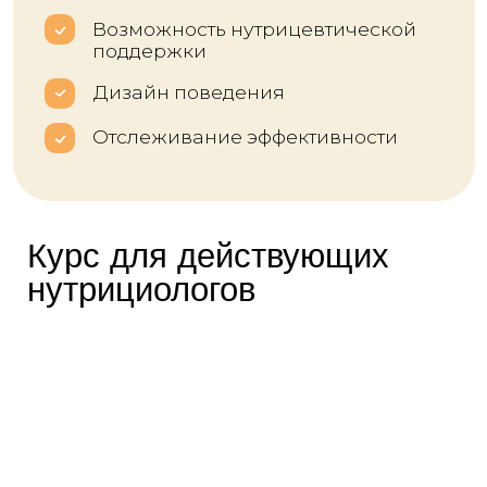
и круг запросов, с которыми работаете
Чему вы научитесь
Комплексно оценивать резервы
здоровья клиентов: работать
с анкетами, дневником питания,
образом жизни и результатами
лабораторной диагностики
Работать в связке с врачом:
помогать клиенту
придерживаться назначенной
терапии, внедрять
рекомендации в повседневную
жизнь и поддерживать ресурсы
здоровья