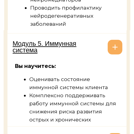
Основы эпигенетики
Генетика. Введение. Основные
понятия
Обзор генетических тестов.
Работа с сырыми данными
Генетика питания. Спорт
Метилирование
Генетика метилирования
Генетические риски
нарушения метилирования
Детокс и эндокринная
система
Голодание. Аутофагия
Окислительный стресс
Генетика детокса
и антиоксидантной системы
Можно ли обмануть генетику
Генетика системы гемостаза
Онкогенетика