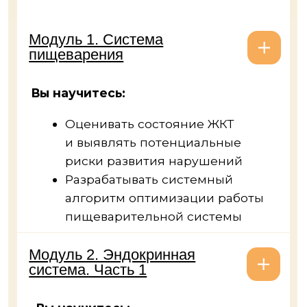
(гипотония, гипертония)
Поддерживать при варикозном
расширении, гипертонии вен
и геморрое
Модуль 7.
Мочевыделительная
система
Вы научитесь:
Оценивать работу
мочевыделительной системы
Снижать риски нарушений
мочевыделительной системы
и оказывать поддержку при
их наличии с помощью
инструментов нутрициологии
Модуль 8. Дыхательная
система