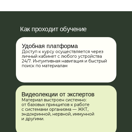
Скачать подробную программу
Как проходит обучение
Удобная платформа
Модуль 1. Система
Доступ к курсу осуществляется через
пищеварения
личный кабинет с любого устройства
24/7. Интуитивная навигация и быстрый
поиск по материалам
Вы научитесь:
Оценивать состояние ЖКТ
и выявлять потенциальные
риски развития нарушений
Видеолекции от экспертов
Разрабатывать системный
Материал выстроен системно:
алгоритм оптимизации работы
от базовых принципов к работе
с системами организма — ЖКТ,
пищеварительной системы
эндокринной, нервной, иммунной
и другими.
Модуль 2. Эндокринная
система. Часть 1