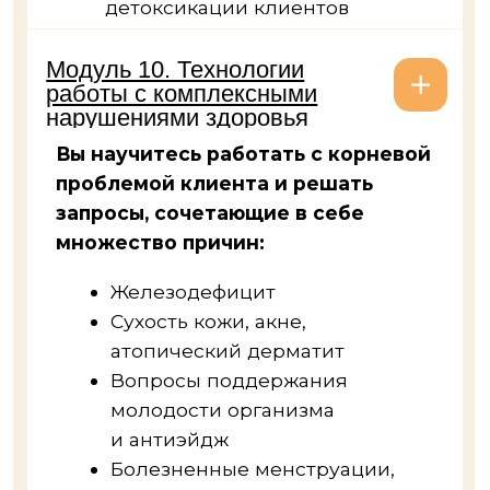
7–8
часов в неделю