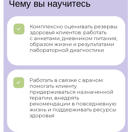
45 технологий — готовых
алгоритмов для
безмедикаментозного
восстановления здоровья
Практикум с реальным клиентом
под руководством эксперта-
нутрициолога
Разбор 120+ кейсов для
закрепления профессиональных
навыков
560 ак. часов теории и практики