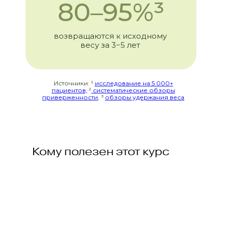
80–95%³
возвращаются к исходному
весу за 3−5 лет
Источники: ¹
исследование на 5 000+
пациентов,
²
систематические обзоры
приверженности
, ³
обзоры удержания веса
Кому полезен этот курс