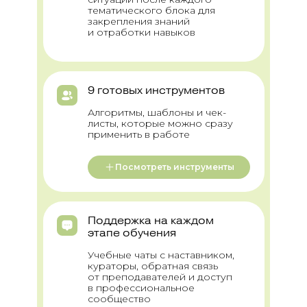
тематического блока для
закрепления знаний
и отработки навыков
9 готовых инструментов
Алгоритмы, шаблоны и чек-
80
210 часов лекций
4 консул
листы, которые можно сразу
уроков
применить в работе
Программа обуче
Посмотреть инструменты
9 месяцев
Поддержка на каждом
этапе обучения
Учебные чаты с наставником,
1. Основы интегративн
кураторы, обратная связь
от преподавателей и доступ
в профессиональное
сообщество