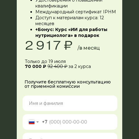
Удостоверения о повышении
115184, г. Москва, вн.тер.г. муниципальный округ
квалификации
Замоскворечье, ул. Малая Ордынка, дом 37, стр.2.
Международный сертификат IPHM
Доступ к материалам курса: 12
месяцев
Мы в социальных сетях
+7 800 505 87 33
+Бонус: Курс «ИИ для работы
отдел продаж
нутрициолога» в подарок
2 917 ₽
cource@miin.ru
/в месяц
Служба заботы
почта для связи
Только до 19 июля
70 000 ₽
92 400 ₽
за 2 курса
pr@miin.ru
партнёры и СМИ
Получите бесплатную консультацию
от приемной комиссии
Программы обучения
Интенсивы
Блог
+7
Об институте
О нас