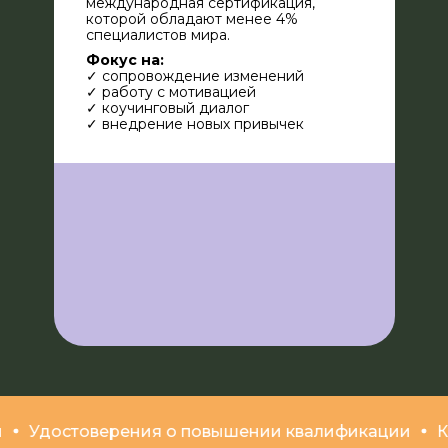
международная сертификация,
которой обладают менее 4%
специалистов мира.
Фокус на:
✓ сопровождение изменений
✓ работу с мотивацией
✓ коучинговый диалог
✓ внедрение новых привычек
достоверения о повышении квалификации
Коучи 