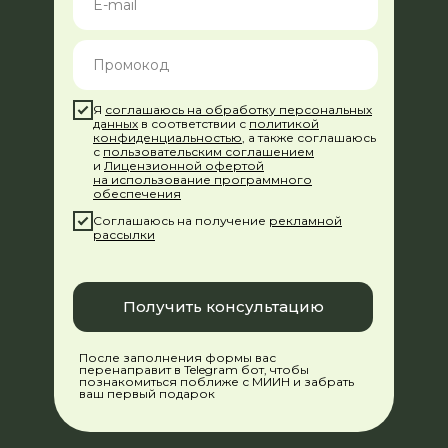
Контакты
Партнерская программа
Реферальная программа
Сведения об организации
Я
соглашаюсь на обработку персональных
Информация об IT деятельности
данных
в соответствии с
политикой
конфиденциальностью
, а также соглашаюсь
Об обучающей платформе
с
пользовательским соглашением
и
Лицензионной офертой
на использование программного
обеспечения
Соглашаюсь на получение
рекламной
рассылки
Лицензия на образовательную деятельность
Получить консультацию
№ Л035-01298-77/00179847 от 15.02.2021
Политика обработки персональных данных
После заполнения формы вас
Пользовательское соглашение
перенаправит в Telegram бот, чтобы
познакомиться поближе с МИИН и забрать
ваш первый подарок
Согласие на обработку персональных данных
Согласие на рекламную рассылку