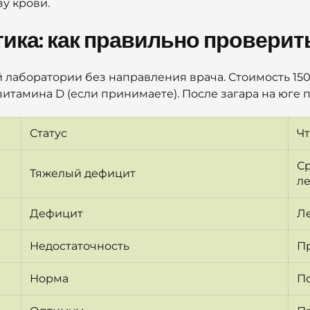
зу крови.
ика: как правильно проверит
 лаборатории без направления врача. Стоимость 150
витамина D (если принимаете). После загара на юге 
Статус
Чт
Ср
Тяжелый дефицит
л
Дефицит
Л
Недостаточность
П
Норма
П