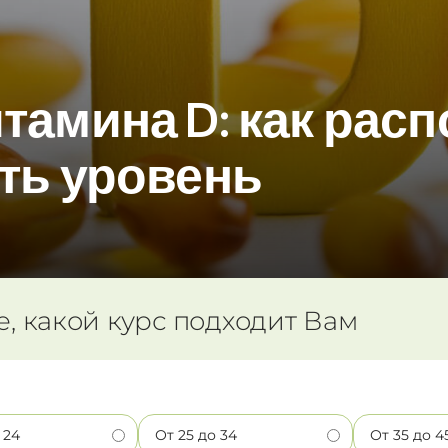
амина D: как расп
ть уровень
е, какой курс подходит Вам
 24
От 25 до 34
От 35 до 4