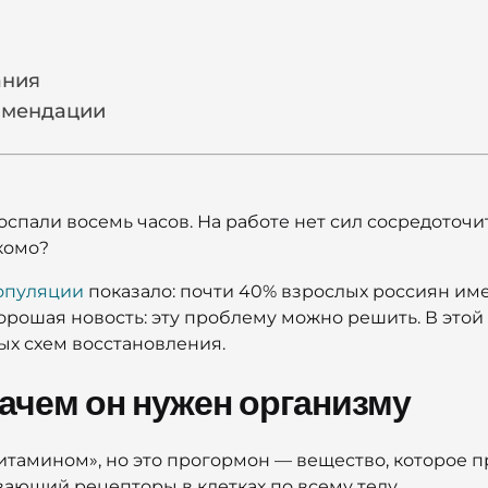
ания
омендации
оспали восемь часов. На работе нет сил сосредоточ
комо?
опуляции
показало: почти 40% взрослых россиян им
Хорошая новость: эту проблему можно решить. В этой
ых схем восстановления.
зачем он нужен организму
тамином», но это прогормон — вещество, которое п
вающий рецепторы в клетках по всему телу.