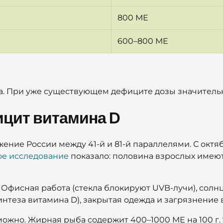
800 МЕ
600–800 МЕ
а. При уже существующем дефиците дозы значитель
ицит витамина D
ение России между 41-й и 81-й параллелями. С октя
е исследование
показало: половина взрослых имею
 Офисная работа (стекла блокируют UVB-лучи), сол
нтеза витамина D), закрытая одежда и загрязнение в
можно. Жирная рыба содержит 400–1000 МЕ на 100 г.