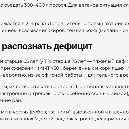
о съедать 300–400 г лосося. Для веганов ситуация 
снижается в 2–4 раза. Дополнительно повышают риск
шением всасывания жиров, темная кожа (меланин сни
ак распознать дефицит
 старше 65 лет (у 11% старше 75 лет — тяжелый дефи
 при ожирении (ИМТ >30), беременных и кормящих. 
— вероятно, из-за офисной работы и длительного вр
, их легко списать на стресс. Постоянная усталость
е настроение и тревожность (особенно осенью-зимой
ение ран.
ми в костях (ребра, таз, ноги), выраженной мышечн
ми в мышцах. У детей: задержка роста, деформация к