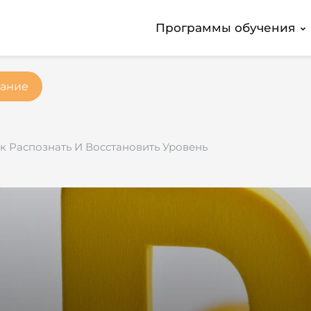
Программы обучения
ание
к Распознать И Восстановить Уровень