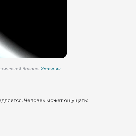
гетический баланс.
Источник
.
едляется. Человек может ощущать: