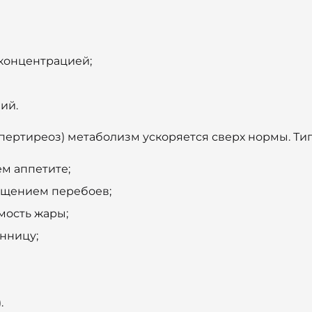
 концентрацией;
ий.
пертиреоз) метаболизм ускоряется сверх нормы. Т
м аппетите;
ущением перебоев;
мость жары;
онницу;
.