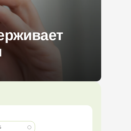
ерживает
ы
5