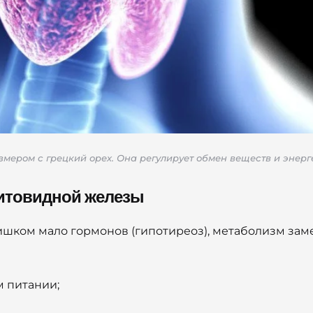
мером с грецкий орех. Она регулирует обмен веществ и энер
итовидной железы
ишком мало гормонов (гипотиреоз), метаболизм зам
м питании;