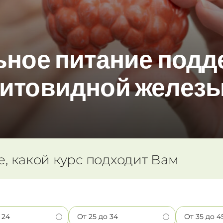
ьное питание подд
итовидной желез
е, какой курс подходит Вам
 24
От 25 до 34
От 35 до 4