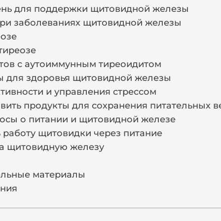
ень для поддержки щитовидной железы
при заболеваниях щитовидной железы
еозе
тиреозе
тов с аутоиммунным тиреоидитом
ы для здоровья щитовидной железы
тивности и управления стрессом
овить продукты для сохранения питательных в
осы о питании и щитовидной железе
 работу щитовидки через питание
на щитовидную железу
ельные материалы
ания