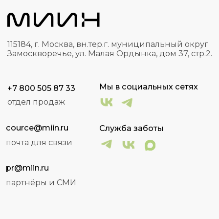
cource@miin.ru
Служба заботы
почта для связи
pr@miin.ru
партнёры и СМИ
Программы обучения
Интенсивы
Блог
Об институте
О нас
Контакты
Партнерская программа
Реферальная программа
Сведения об организации