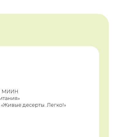
е МИИН
итания»
 «Живые десерты. Легко!»