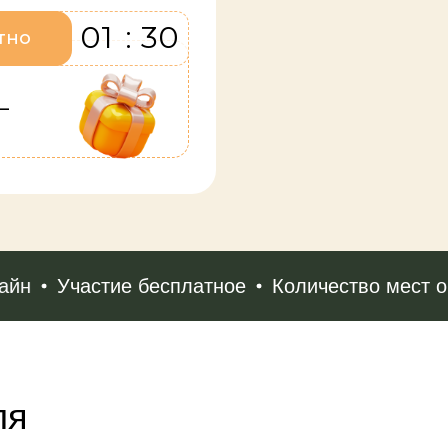
01
:
30
тно
—
н
Участие бесплатное
Количество мест огр
ля