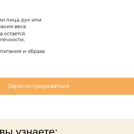
ми лица, рук или
бания веса
а остаётся
тёчности,
 питания и образа
Зарегистрироваться
вы узнаете: