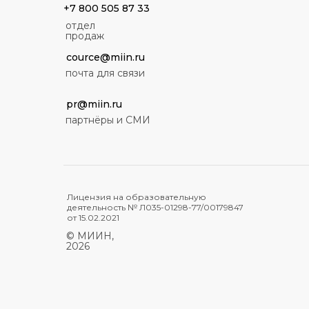
+7 800 505 87 33
отдел
продаж
cource@miin.ru
почта для связи
pr@miin.ru
партнёры и СМИ
Лицензия на образовательную
деятельность № Л035-01298-77/00179847
от 15.02.2021
© МИИН,
2026