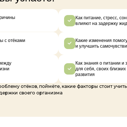
причины
Как питание, стресс, с
влияют на задержку жид
ы с отёками
Какие изменения помог
и улучшить самочувств
между
Как знания о питании и
изни
для себя, своих близки
развития
облему отёков, поймёте, какие факторы стоит учиты
держки своего организма