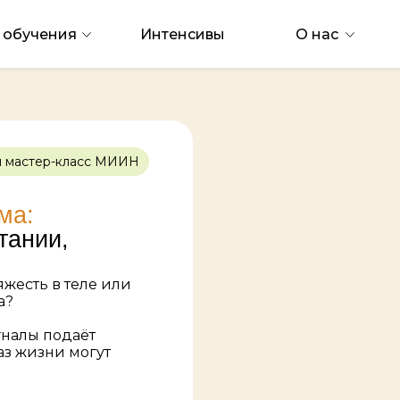
 обучения
Интенсивы
О нас
й мастер-класс МИИН
ма:
тании,
яжесть в теле или
а?
гналы подаёт
аз жизни могут