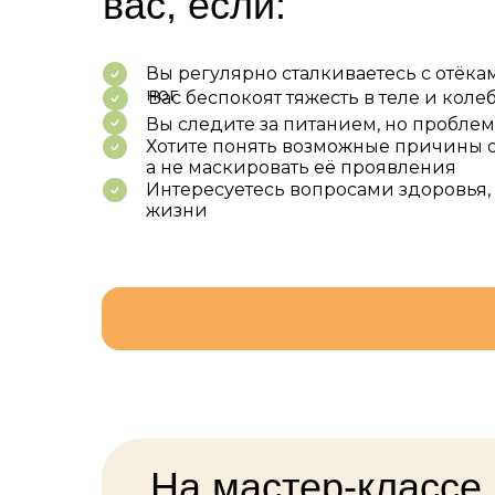
вас, если:
Вы регулярно сталкиваетесь с отёка
ног
Вас беспокоят тяжесть в теле и коле
Вы следите за питанием, но проблем
Хотите понять возможные причины о
а не маскировать её проявления
Интересуетесь вопросами здоровья,
жизни
На мастер-классе 