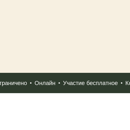
аничено
Онлайн
Участие бесплатное
Коли