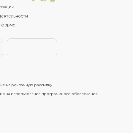
изации
деятельности
тформе
ие на рекламную рассылку
ия на использование программного обеспечения