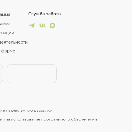
Служба заботы
рамма
рамма
изации
деятельности
тформе
ие на рекламную рассылку
ия на использование программного обеспечения