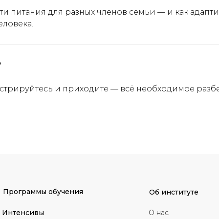
ти питания для разных членов семьи — и как адапт
ловека.
?
истрируйтесь и приходите — всё необходимое раз
Программы обучения
Об институте
Интенсивы
О нас