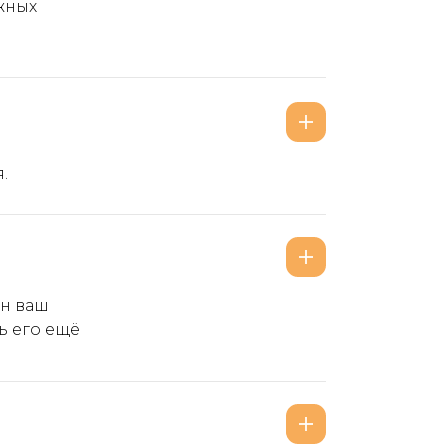
ожных
.
ан ваш
ь его ещё