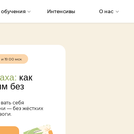
 обучения
Интенсивы
О нас
 и 19:00 мск
аха:
как
им без
вать себя
ни — без жёстких
воги.