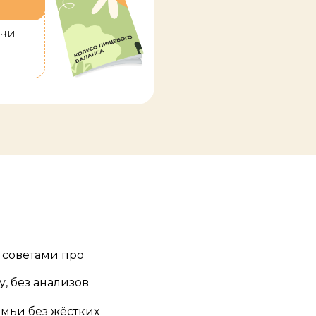
учи
 советами про
у, без анализов
емьи без жёстких