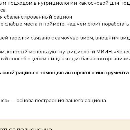
ым подходом в нутрициологии как основой для по
нса
тся сбалансированный рацион
 слабые места и поймете, над чем стоит поработать
шей тарелки связано с самочувствием, внешним ви
ом, который используют нутрициологи МИИН. «Коле
дный способ оценки пищевых дисбалансов организм
ь свой рацион с помощью авторского инструмент
нса» — основа построения вашего рациона
таться полноценно