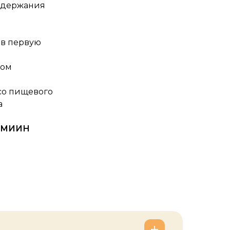
ддержания
 в первую
дом
со пищевого
а
а МИИН