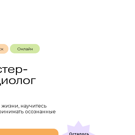
Онлайн
ск
стер-
циолог
 жизни, научитесь
принимать осознанные
Осталось