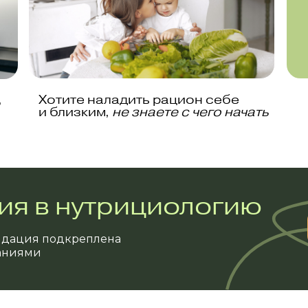
,
Хотите наладить рацион себе
и близким,
не знаете с чего начать
ния в нутрициологию
ендация подкреплена
аниями