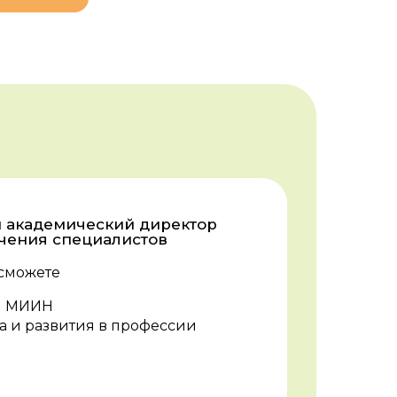
и академический директор
учения специалистов
сможете
ги МИИН
а и развития в профессии