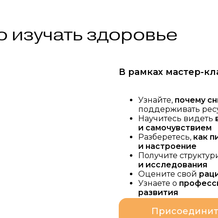
о изучать здоровье
В рамках мастер-кл
Узнайте,
почему сн
поддерживать рес
Научитесь видеть
и самочувствием
Разберетесь,
как п
и настроение
Получите структу
и исследования
Оцените свой
рац
Узнаете о
професс
развития
Присоединит