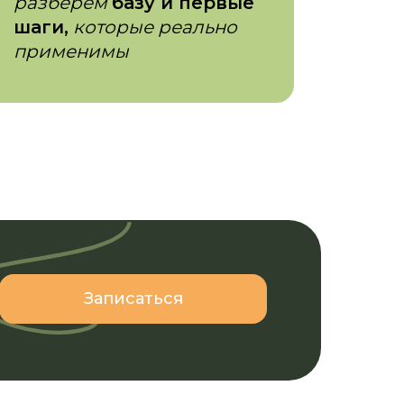
разберем
базу и первые
шаги,
которые реально
применимы
Записаться