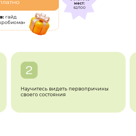
платно
мест:
62/100
в:
гайд
кробиома»
Научитесь видеть первопричины
своего состояния